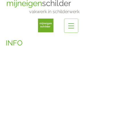
mijneigen
schilder
vakwerk in schilderwerk
INFO
“Een persoonlijke benadering.”
mijneigenschilder