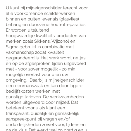
U kunt bij mijneigenschilder terecht voor
alle voorkomende schilderwerken
binnen en buiten, evenals (glasvlies)
behang en duurzame houtrotreparaties
Er worden uitsluitend
hoogwaardige
kwaliteits-producten van
merken zoals Sikkens, Wijzonol en
Sigma gebruikt in combinatie met
vakmanschap zodat kwaliteit
gegarandeerd is. Het werk wordt netjes
en op de afgesproken tijden uitgevoerd
met - voor zover mogelijk - zo min
mogelijk overlast voor u en uw
omgeving. Daarbij is mijneigenschilder
een eenmanszaak en kan door lagere
bedrijfskosten werken met
gunstige tarieven. De werkzaamheden
worden uitgevoerd door mijzelf. Dat
betekent voor u als klant een
transparant, duidelijk en gemakkelijk
aanspreekpunt bij vragen en/of
onduidelijkheden zowel voor, tijdens en
na de klus. Dat werkt wel zo prettig en u